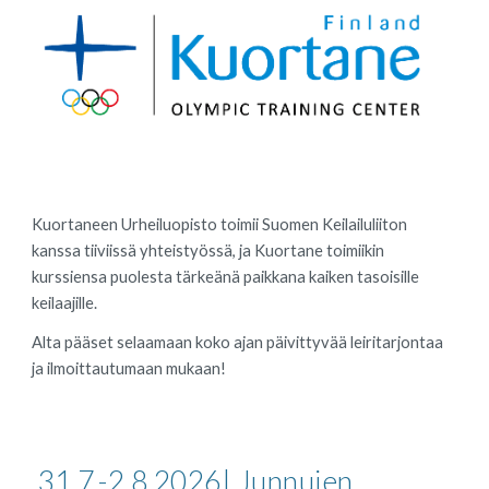
Kuortaneen Urheiluopisto toimii Suomen Keilailuliiton
kanssa tiiviissä yhteistyössä, ja Kuortane toimiikin
kurssiensa puolesta tärkeänä paikkana kaiken tasoisille
keilaajille.
Alta pääset selaamaan koko ajan päivittyvää leiritarjontaa
ja ilmoittautumaan mukaan!
31.7.-2.8.2026|
Junnujen