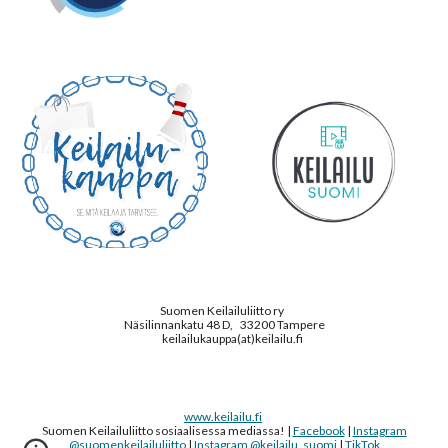
Suomen Keilailuliitto ry
Näsilinnankatu 48 D,
33200
Tampere
keil
ailukauppa
(at)keilailu.fi
www.keilailu.fi
Suomen Keilailuliitto sosiaalisessa mediassa! |
Facebook
|
Instagram
@suomenkeilailuliitto
|
Instagram @keilailu_suomi
|
TikTok